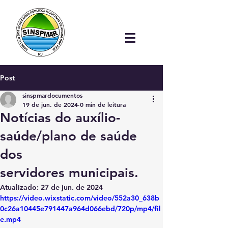
Post
sinspmardocumentos
19 de jun. de 2024
0 min de leitura
Notícias do auxílio-
saúde/plano de saúde
dos
servidores municipais.
Atualizado:
27 de jun. de 2024
https://video.wixstatic.com/video/552a30_638b
0c26a10445e791447a964d066ebd/720p/mp4/fil
e.mp4