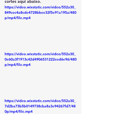
cortes aqui abaixo.
https://video.wixstatic.com/video/552a30_
849cec4a8cde4728bbee32f5e91a195a/480
p/mp4/file.mp4
https://video.wixstatic.com/video/552a30_
0e60a3f1913c42d4906531222eed6e96/480
p/mp4/file.mp4
https://video.wixstatic.com/video/552a30_
7d2ba73b5b0149738cba8a3e94267fd7/48
0p/mp4/file.mp4